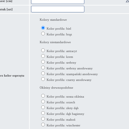
Z
ość [cm]
sztuk [szt]
Kolory standardowe
Kolor profilu: biel
Kolor profilu: brąz
Kolory niestandardowe
Kolor profilu: antracyt
Kolor profilu: krem
Kolor profilu: srebrny
Kolor profilu: srebrny anodowany
Kolor profilu: szampański anodowany
rz kolor osprzętu
Kolor profilu: czarny anodowany
Okleiny drewnopodobne
Kolor profilu: sosna okleina
Kolor profilu: orzech
Kolor profilu: złoty dąb
Kolor profilu: dąb bagienny
Kolor profilu: mahoń
Kolor profilu: winchester