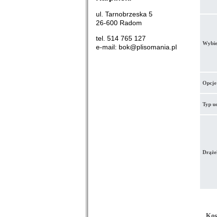
ul. Tarnobrzeska 5
26-600 Radom
tel. 514 765 127
Wybie
e-mail: bok@plisomania.pl
Opcje
Typ u
Drąże
Kos