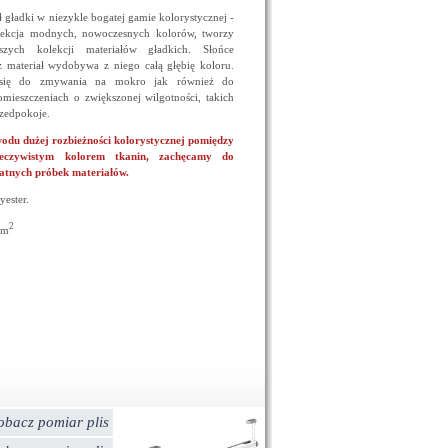
ał gładki w niezykle bogatej gamie kolorystycznej -
lekcja modnych, nowoczesnych kolorów, tworzy
zych kolekcji materiałów gładkich. Słońce
z materiał wydobywa z niego całą głębię koloru.
e się do zmywania na mokro jak również do
mieszczeniach o zwiększonej wilgotności, takich
rzedpokoje.
u dużej rozbieżności kolorystycznej pomiędzy
zeczywistym kolorem tkanin, zachęcamy do
atnych próbek materiałów.
yester.
2
/m
obacz pomiar plis