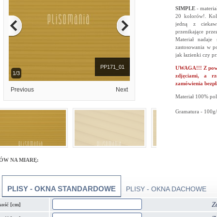
SIMPLE
- materi
20 kolorów!. Ko
jedną z ciekaws
przenikające prze
Materiał nadaj
zastosowania w po
jak łazienki czy p
PP171_01
UWAGA!!! Z powod
1/3
zdjęciami, a r
zamówienia bezpł
Previous
Next
Materiał 100% pol
Gramatura - 100g
ÓW NA MIARĘ:
PLISY - OKNA STANDARDOWE
PLISY - OKNA DACHOWE
Z
kość [cm]