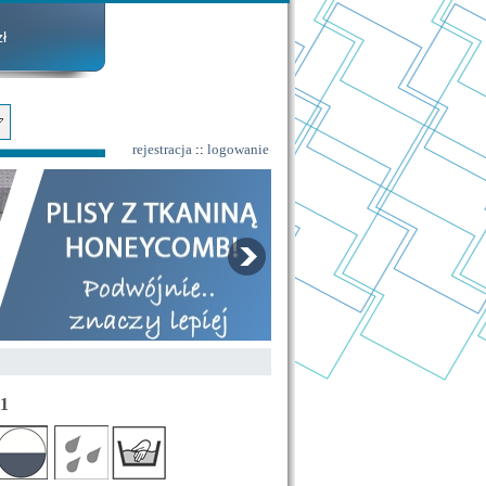
ł
rejestracja
::
logowanie
71