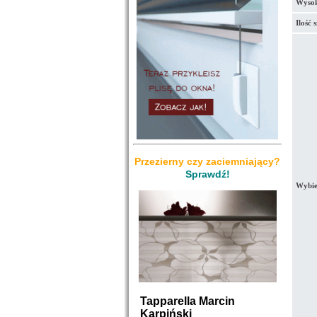
Wysok
Ilość 
Przezierny czy zaciemniający?
Sprawdź!
Wybie
Tapparella Marcin
Karpiński