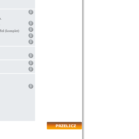
m.
)
8zł (komplet)