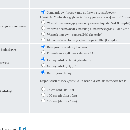
Standardowy (mocowanie do listwy przyszybowej)
UWAGA: Minimalna głębokość listwy przyszybowej wynosi 15m
Wieszak bezinwazyjny na ramę okna - dopłata 24zł (komplet
rz sposób montażu
Wieszak bezinwazyjny na ramę okna przykręcany - dopłata 4
Wieszak kątowy - dopłata 24zł (komplet)
Mocowanie wielopozycyjne - dopłata 18zł (komplet)
Brak prowadzenia żyłkowego
 dodatkowe
Prowadzenie żyłkowe - dopłata 21zł
Uchwyt obsługi typ A (standard)
chwytu
Uchwyt obsługi typ B
Bez drążka obsługi
Drążek obsługi (wyłącznie w kolorze białym) do uchwytu typ B
75 cm (dopłata 13zł)
k obsługi
100 cm (dopłata 15zł)
125 cm (dopłata 17zł)
0
zł
zt wynosi: