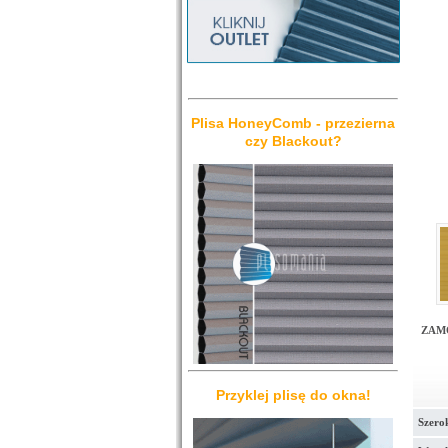
Plisa HoneyComb - przezierna
czy Blackout?
ZAM
Przyklej plisę do okna!
Szero