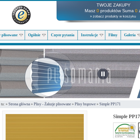
TWOJE ZAKUPY
Masz
0
produktów Suma
0
z
» zobacz produkty w koszyku
y plisowane
Ogólnie
Częste pytania
Instrukcje
Filmy
Galeria
 tu: »
Strona główna
»
Plisy - Żaluzje plisowane
»
Plisy brązowe
»
Simple PP171
Simple PP1