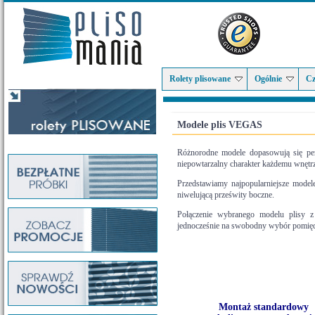
Rolety plisowane
Ogólnie
Cz
Modele plis VEGAS
Różnorodne modele dopasowują się pe
niepowtarzalny charakter każdemu wnętr
Przedstawiamy najpopularniejsze model
niwelującą prześwity boczne.
Połączenie wybranego modelu plisy z 
jednocześnie na swobodny wybór pomiędz
Montaż standardowy