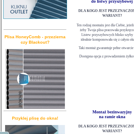
do listwy przyszybowej
DLA KOGO JEST PRZEZNACZO
WARIANT?
Ten rodzaj montażu jest dla Ciebie, jeżeli
żeby Twoja plisa pracowała przykręco
Listew przyszybowych blisko szyby 
Plisa HoneyComb - przezierna
idealnie komponowała się z całym o
czy Blackout?
Taki montaż gwarantuje pełne otwarcie
Dostępna opcja z prowadzeniem żyłk
Montaż bezinwazyjny
na ramie okna
Przyklej plisę do okna!
DLA KOGO JEST PRZEZNACZO
WARIANT?