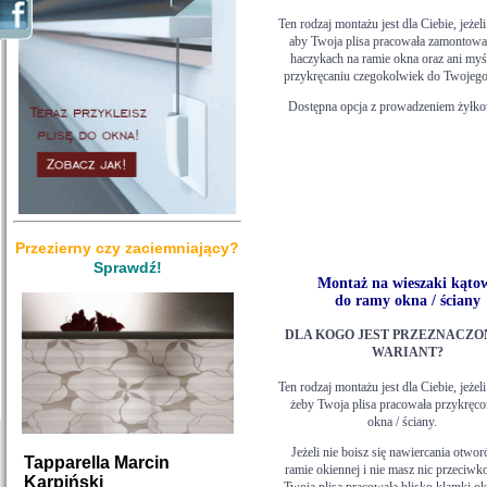
Ten rodzaj montażu jest dla Ciebie, jeżeli
aby Twoja plisa pracowała zamontowa
haczykach na ramie okna oraz ani myśl
przykręcaniu czegokolwiek do Twojego
Dostępna opcja z prowadzeniem żyłk
Przezierny czy zaciemniający?
Sprawdź!
Montaż na wieszaki kąto
do ramy okna / ściany
DLA KOGO JEST PRZEZNACZO
WARIANT?
Ten rodzaj montażu jest dla Ciebie, jeżeli
żeby Twoja plisa pracowała przykręco
okna / ściany.
Jeżeli nie boisz się nawiercania otwo
Tapparella Marcin
ramie okiennej i nie masz nic przeciwk
Karpiński
Twoja plisa pracowała blisko klamki ok