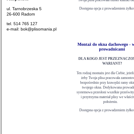
ul. Tarnobrzeska 5
Dostępna opcja z prowadzeniem żyłk
26-600 Radom
tel. 514 765 127
e-mail: bok@plisomania.pl
Montaż do okna dachowego - w
prowadnicami
DLA KOGO JEST PRZEZNACZO
WARIANT?
Ten rodzaj montażu jest dla Ciebie, jeżeli
żeby Twoja plisa pracowała zamonto
bezpośrednio przy krawędzi ramy oki
twojego okna. Dedykowana prowad
systemowa przesłoni wszelkie prześwit
i przytrzyma materiał plisy we właś
położeniu.
Dostępna opcja z prowadzeniem żyłk